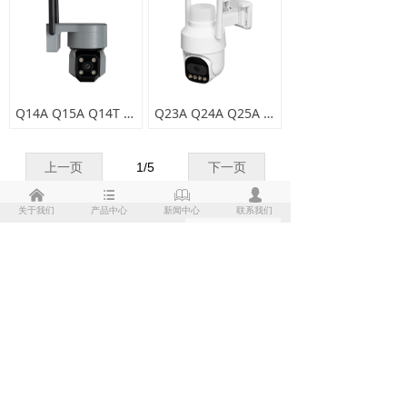
Q14A Q15A Q14T Q15T
Q23A Q24A Q25A Q24T Q25T Q24AD
上一页
1
/
5
下一页
낀
뀑
ꁡ
넙
关于我们
产品中心
新闻中心
联系我们
联系人：吴先生
15999693183
QQ：
3007799617
热线：
0755-28364466
地址：
广东省深圳市龙华区观澜街道观平路
299号 深粮观澜汽车电子特色工业园
5栋二楼
版权所有©
深圳市华天龙电子有限公司