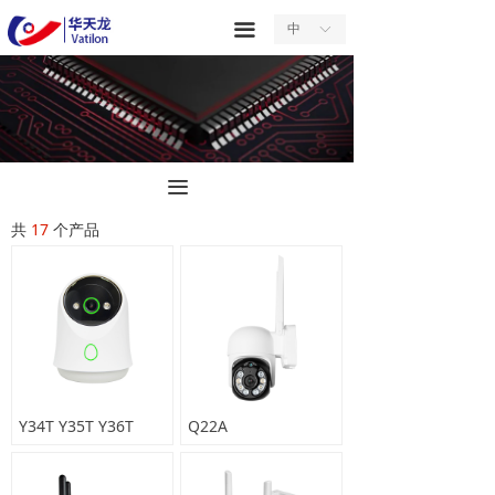
首页
끀
中
ꀅ
关于我们
产品中心
服务中心
끀
新闻中心
共
17
个产品
合作中心
联系我们
Y34T Y35T Y36T
Q22A