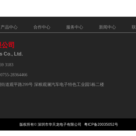
产品中心
合作中心
服务中心
新闻中心
联
限公司
 Co., Ltd.
69 3183
：
0755-28364466
街道观平路299号 深粮观澜汽车电子特色工业园5栋二楼
版权所有©
深圳市华天龙电子有限公司
粤ICP备20035052号