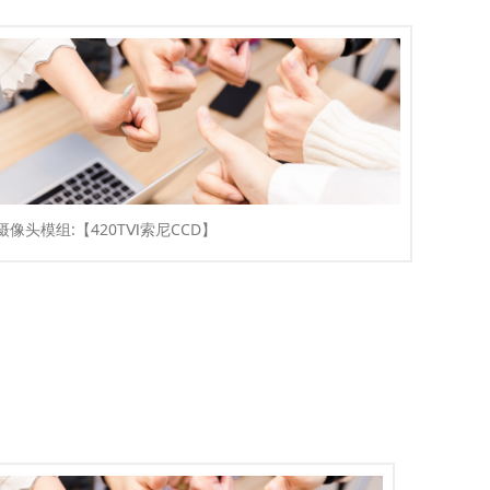
年摄像头模组:【420TⅥ索尼CCD】