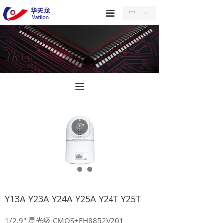
首页
끀
中
ꀅ
关于我们
产品中心
服务中心
끀
新闻中心
合作中心
联系我们
Y13A Y23A Y24A Y25A Y24T Y25T
1/2.9" 星光级 CMOS+FH8852V201