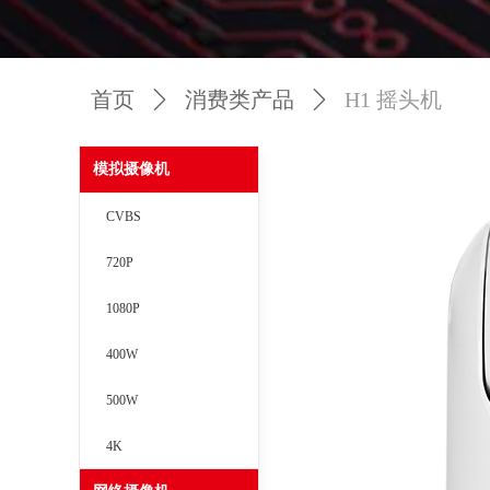
首页
ꄲ
消费类产品
ꄲ
H1 摇头机
模拟摄像机
CVBS
720P
1080P
400W
500W
4K