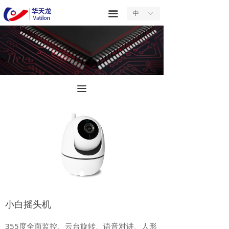
首页
끀
中
ꀅ
关于我们
产品中心
服务中心
끀
新闻中心
合作中心
联系我们
小白摇头机
355度全面监控、云台旋转、语音对讲、人形