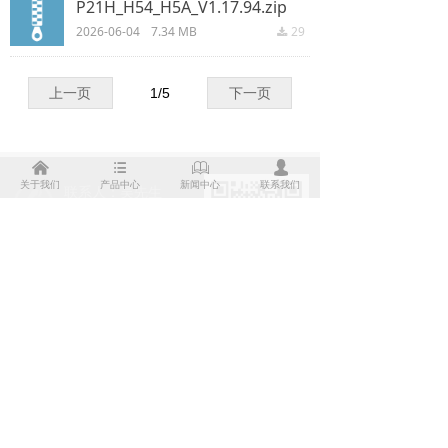
P21H_H54_H5A_V1.17.94.zip
2026-06-04
7.34 MB
29
끂
上一页
1
/
5
下一页
낀
뀑
ꁡ
넙
关于我们
产品中心
新闻中心
联系我们
联系人：吴先生
15999693183
QQ：
3007799617
热线：
0755-28364466
地址：
广东省深圳市龙华区观澜街道观平路
299号 深粮观澜汽车电子特色工业园
5栋二楼
版权所有©
深圳市华天龙电子有限公司
粤ICP备20035052号