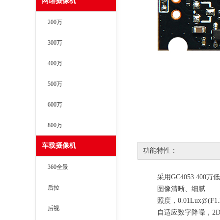
网络摄像机
200万
300万
400万
500万
600万
800万
车载摄像机
功能特性：
360全景
采用
GC4053
400万
后拉
图像清晰、细腻
照度，
0.01Lux@(F1
后视
自适应数字降噪，2D-