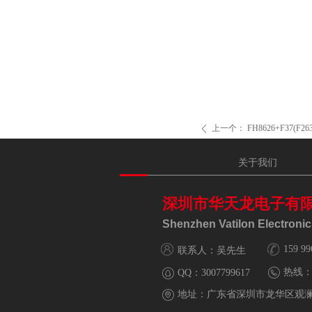
上一个：
FH8626+F37(F263
ꄴ
关于我们
深圳市华天龙电子有
Shenzhen Vatilon Electronics
159 99
联系人：吴先生
热线
QQ：
3007799617
地址：
广东省深圳市龙华区观澜