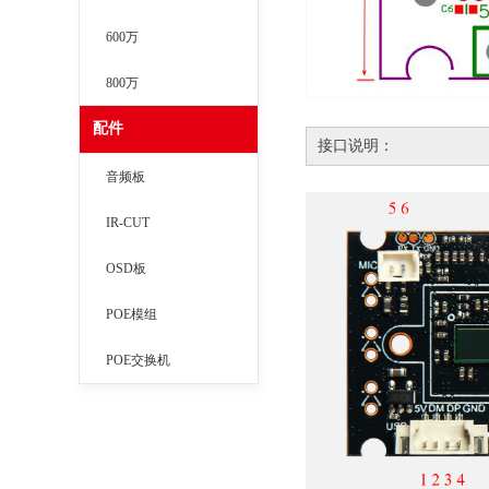
600万
800万
配件
接口说明：
音频板
IR-CUT
OSD板
POE模组
POE交换机