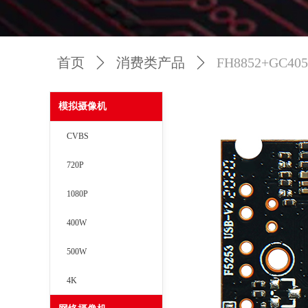
首页
ꄲ
消费类产品
ꄲ
FH8852+GC405
模拟摄像机
CVBS
720P
1080P
400W
500W
4K