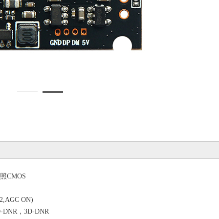
低照
CMOS
.2,AGC ON)
DNR，3D-DNR