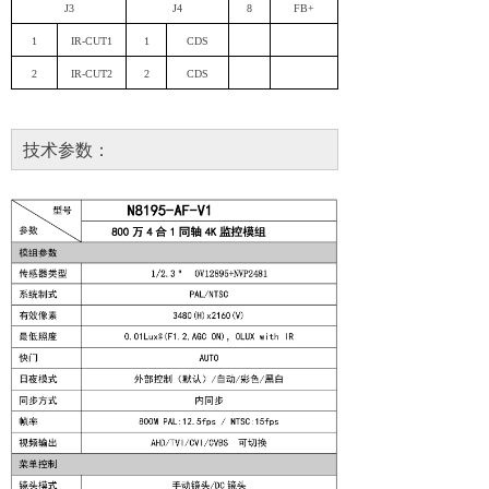
J3
J4
8
FB+
1
IR-CUT1
1
CDS
2
IR-CUT2
2
CDS
技术参数：