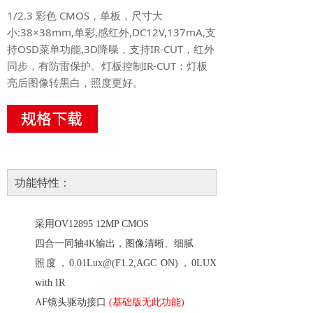
1/2.3 彩色 CMOS，单板，尺寸大
小:38×38mm,单彩,感红外,DC12V,137mA,支
持OSD菜单功能,3D降噪，支持IR-CUT，红外
同步，有防雷保护。灯板控制IR-CUT：灯板
亮后图像转黑白，照度更好。
功能特性：
采用
OV12895
12MP CMOS
四合一同轴
4K
输出，图像清晰、细腻
照度，
0.01Lux@(F1.2,AGC ON)
，
0LUX
with IR
AF
镜头驱动接口
(
基础版无此功能
)