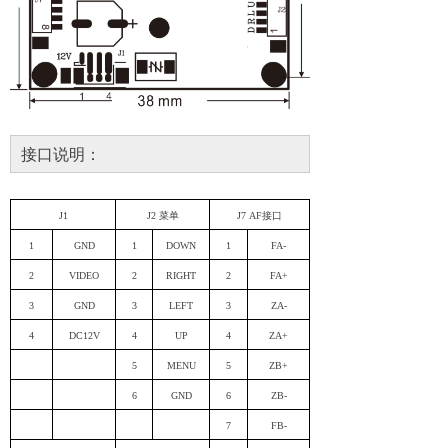
接口说明：
J1
J2 菜单
J
7
AF接口
1
GND
1
DOWN
1
FA-
2
VIDEO
2
RIGHT
2
FA+
3
GND
3
LEFT
3
ZA-
4
DC12V
4
UP
4
ZA+
5
MENU
5
ZB+
6
GND
6
ZB-
7
FB-