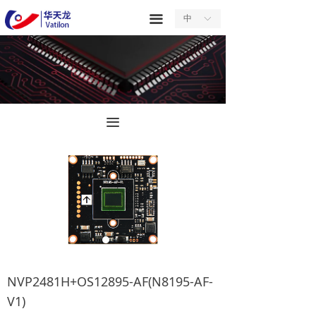
首页
끀
中
ꀅ
关于我们
产品中心
服务中心
끀
新闻中心
合作中心
联系我们
NVP2481H+OS12895-AF(N8195-AF-
V1)