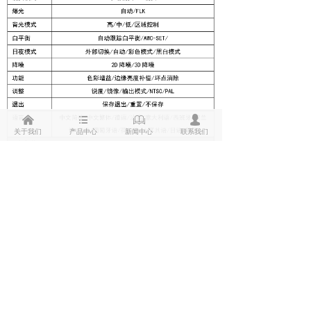
낀
뀑
ꁡ
넙
关于我们
产品中心
新闻中心
联系我们
4合1信号切换：出厂默认为AHD信号：
上AHD,下CVI,左TVI,右CVBS
(无AF功能时
切换输出信号)