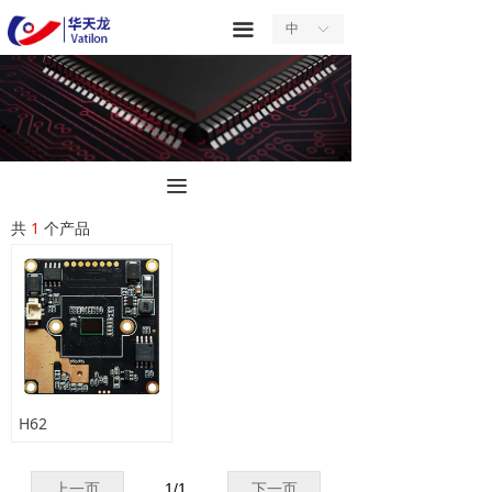
首页
끀
中
ꀅ
关于我们
产品中心
服务中心
끀
新闻中心
共
1
个产品
合作中心
联系我们
H62
上一页
1
/
1
下一页