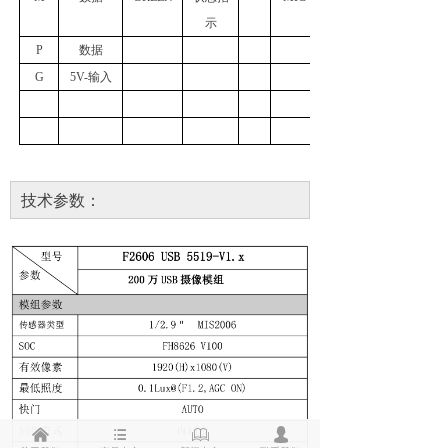
示
P
数据
G
5V-输入
技术参数：
낀
뀑
ꁡ
넙