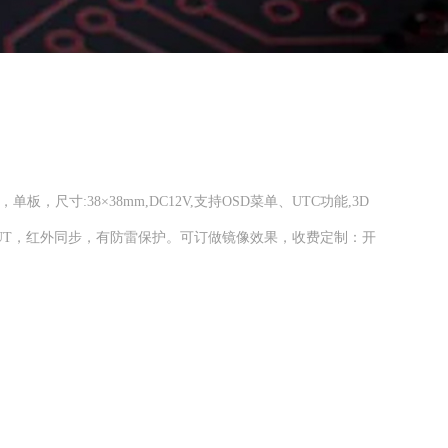
OS，单板，尺寸:38×38mm,DC12V,支持OSD菜单、UTC功能,3D
CUT，红外同步，有防雷保护。可订做镜像效果，收费定制：开