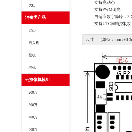
支持宽动态
大巴
支持
PWM
调光
自适应数字降噪，
2
消费类产品
支持
UTC
同轴控制功
USB
尺寸：（单位：mm /±0.3
摇头机
枪机
球机
云摄像机模组
200万
300万
400万
500万