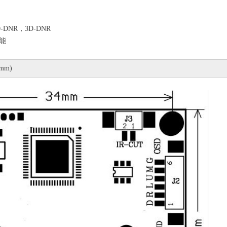
D-DNR
，
3D-DNR
能
mm)