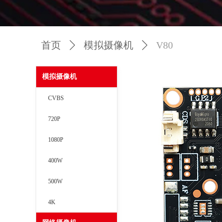
首页
ꄲ
模拟摄像机
ꄲ
V80
模拟摄像机
CVBS
720P
1080P
400W
500W
4K