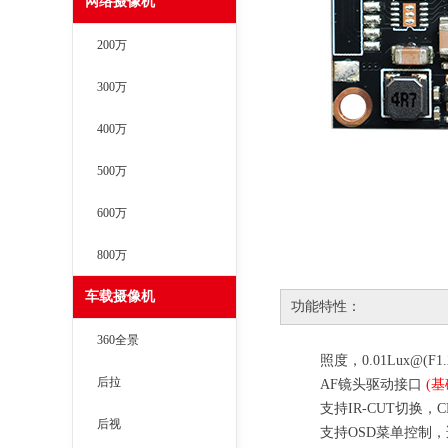
网络摄像机
200万
300万
400万
500万
600万
800万
车载摄像机
功能特性：
360全景
照度，
0.01Lux@(F1
后拉
AF
镜头驱动接口
(
基
支持
IR-CUT
切换，
C
后视
支持
OSD
菜单控制，