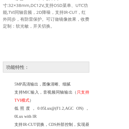
寸:32×38mm,DC12V,支持OSD菜单、UTC功
能,TVI同轴音频，2D降噪，支持IR-CUT，红
外同步，有防雷保护。可订做镜像效果，收费
定制：软光敏，开关切换。
功能特性：
5MP高清输出，图像清晰、细腻
支持
MIC输入，音视频同轴输出（
只支持
TVI模式
）
低照度，0.05Lux@(F1.2,AGC ON)，
0Lux
with IR
支持
IR-CUT切换，CDS外部控制，实现昼