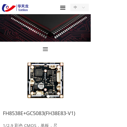
首页
끀
中
ꀅ
关于我们
产品中心
服务中心
끀
新闻中心
合作中心
联系我们
FH8538E+GC5083(FH38E83-V1)
1/2.9 彩色 CMOS，单板，尺