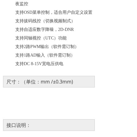
夜监控
支持
OSD菜单控制，适合用户自定义设置
支持拔码线控（切换视频制式）
支持自适应数字降噪，
2D-DNR
支持同轴视控（UTC）功能
支持
2路PWM输出（软件需订制）
支持
1路AD输入（软件需订制）
支持
DC 8-15V宽电压供电
尺寸：（单位：mm /±0.3mm)
接口说明：