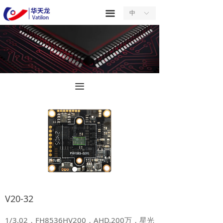
首页
끀
中
ꀅ
关于我们
产品中心
服务中心
끀
新闻中心
合作中心
联系我们
V20-32
1/3.02，FH8536HV200，AHD,200万，星光