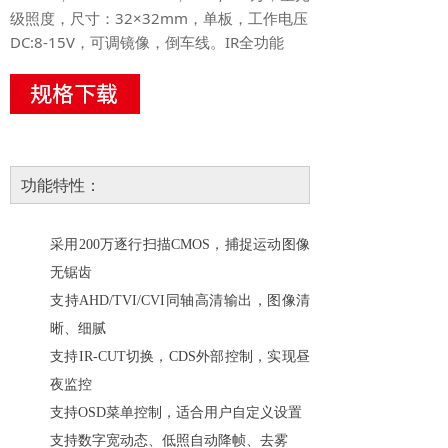
级照度，尺寸：32×32mm，单板，工作电压
DC:8-15V，可调镜像，倒车线。IR全功能
功能特性：
采用200万逐行扫描CMOS，捕捉运动图像
无锯齿
支持AHD/TVI/CVI同轴高清输出，图像清
晰、细腻
支持
IR-CUT切换，CDS外部控制，实现昼
夜监控
支持
OSD菜单控制，适合用户自定义设置
支持数字宽动态、低照自动降帧、去雾