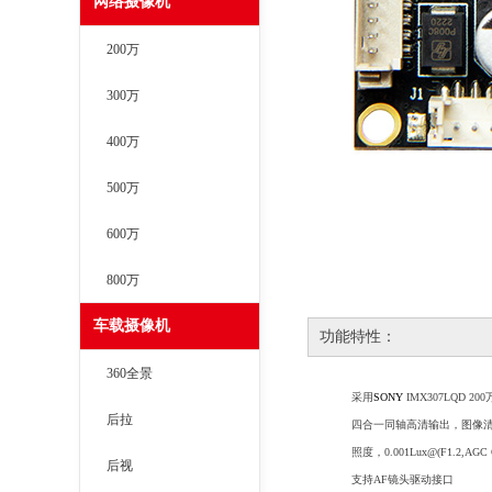
网络摄像机
200万
300万
400万
500万
600万
800万
车载摄像机
功能特性：
360全景
采用
SONY
IMX
307LQD
20
后拉
四合一同轴高清输出，图像
照度，
0.001Lux@(F1.2,AGC
后视
支持
AF
镜头驱动接口