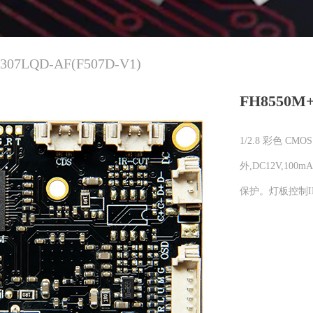
307LQD-AF(F507D-V1)
FH8550M+
1/2.8 彩色 C
外,DC12V,10
保护。灯板控制I