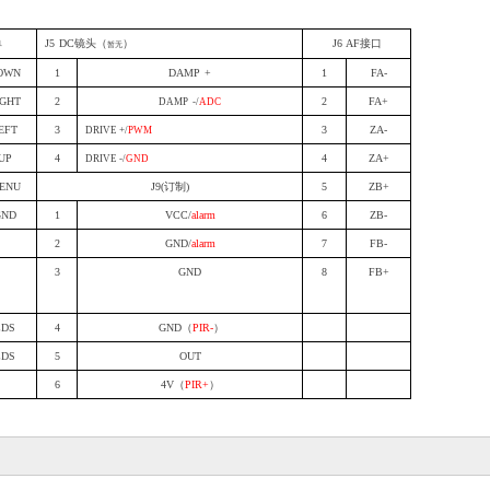
单
J5
DC镜头
（
）
J6
AF接口
暂无
OWN
1
D
A
MP
+
1
FA-
IGHT
2
2
FA+
D
A
MP
-
/
ADC
EFT
3
3
ZA-
DRIVE
+
/
PWM
UP
4
4
ZA+
DR
IVE
-
/
GND
ENU
J9(订制)
5
ZB+
GND
1
VCC/
alarm
6
ZB-
2
GND/
alarm
7
FB-
3
GND
8
FB+
CDS
4
GND（
PIR-
）
CDS
5
OUT
6
4V（
PIR+
）