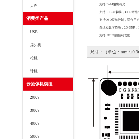
支持
PWM
输出调光
大巴
支持
IR-CUT
切换，
CDS
外部
消费类产品
支持
OSD
菜单控制，适合用
自适应数字降噪，
2D-DNR
，
USB
支持
UTC
同轴控制功能
摇头机
尺寸：（单位：mm /±0.3
枪机
球机
云摄像机模组
200万
300万
400万
500万