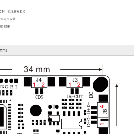
控制，实现昼夜监控
户自定义设置
3D-DNR
mm)