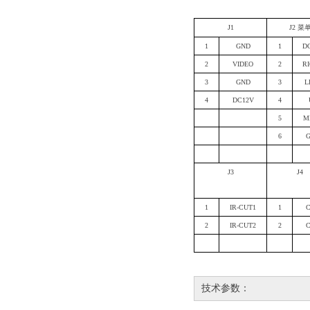
J1
J2 菜
1
GND
1
D
2
VIDEO
2
R
3
GND
3
L
4
DC12V
4
5
M
6
J3
J4
1
IR-CUT1
1
2
IR-CUT2
2
技术参数：