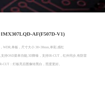
IMX307LQD-AF(F507D-V1)
MOS，WDR,单板，尺寸大小:38×38mm,单彩,感红
0mA,支持OSD菜单功能,3D降噪，支持IR-CUT，红外同步,有防雷
R-CUT：灯板亮后图像转黑白，照度更好。