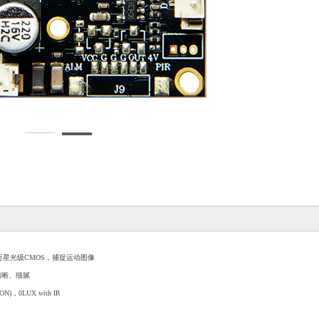
0万星光级
CMOS
，捕捉运动图像
清晰、细腻
 ON)
，
0LUX with IR