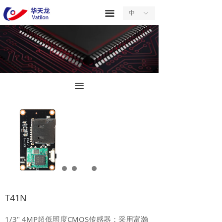
首页
끀
中
ꀅ
关于我们
产品中心
服务中心
끀
新闻中心
合作中心
联系我们
T41N
1/3" 4MP超低照度CMOS传感器；采用富瀚