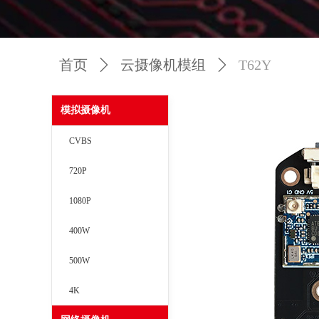
首页
ꄲ
云摄像机模组
ꄲ
T62Y
模拟摄像机
CVBS
720P
1080P
400W
500W
4K