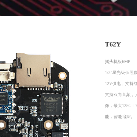
T62Y
摇头机板6MP
1/3"星光级低照
12V供电；支
支持双向音频，
像，最大128G
能，智能追踪。