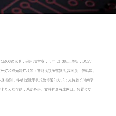
度CMOS传感器，采用FH方案，尺寸:53×38mm单板，DC5V-
持红外灯和双光源灯板等；智能视频压缩算法,高画质、低码流。
人形检测，移动侦测;手机报警等通知方式；支持超长时间录
 TF卡及云端存储，系统备份。支持扩展有线网口。预置位功