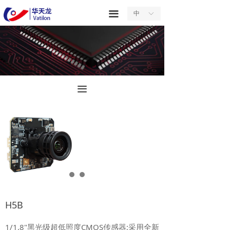
首页
끀
中
ꀅ
关于我们
产品中心
服务中心
끀
新闻中心
合作中心
联系我们
H5B
1/1.8"黑光级超低照度CMOS传感器;采用全新