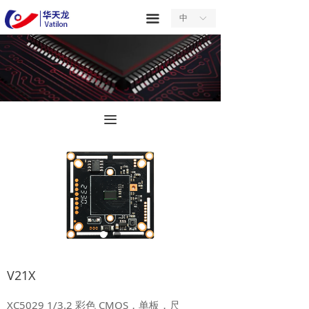
首页
끀
中
ꀅ
关于我们
产品中心
服务中心
끀
新闻中心
合作中心
联系我们
V21X
XC5029 1/3.2 彩色 CMOS，单板，尺