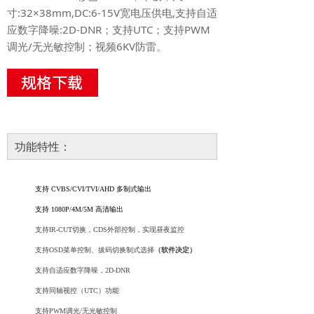
寸:32×38mm,DC:6-15V宽电压供电,支持自适
应数字降噪:2D-DNR；支持UTC；支持PWM
调光/无光敏控制；视频6KV防雷。
功能特性：
支持
CVBS/CVI/TVI/AHD 多制式输出
支持
1080P/4M/5M 高清输出
支持
IR-CUT切换，CDS外部控制，实现昼夜监控
支持
OSD菜单控制
、
拔码切换制式选择
（软件决定）
支持
自适应数字降噪，
2D-DNR
支持
同轴视控（
UTC
）
功能
支持
PWM调光
/
无光敏控制