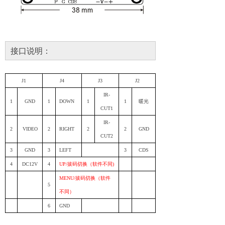
接口说明：
J1
J
4
J
3
J
2
IR-
1
GND
1
DOWN
1
1
暖光
CUT1
IR-
2
VIDEO
2
RIGHT
2
2
GND
CUT2
3
GND
3
LEFT
3
CDS
4
DC12V
4
UP
/拔码切换（软件不同)
MENU
/拔码切换（软件
5
不同）
6
GND