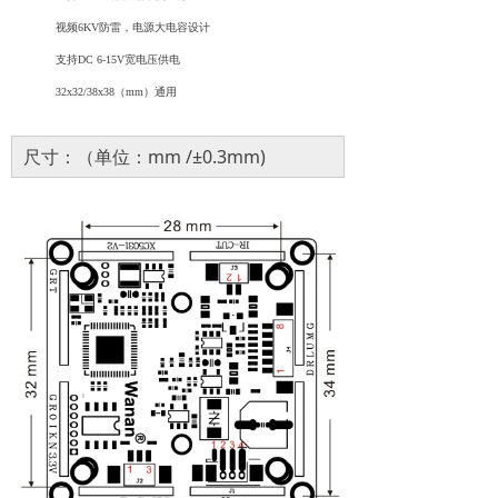
视频
6KV防雷，电源大电容设计
支持
DC 6-15V宽电压供电
32
x
32/38
x
38（mm）
通用
尺寸：（单位：mm /±0.3mm)