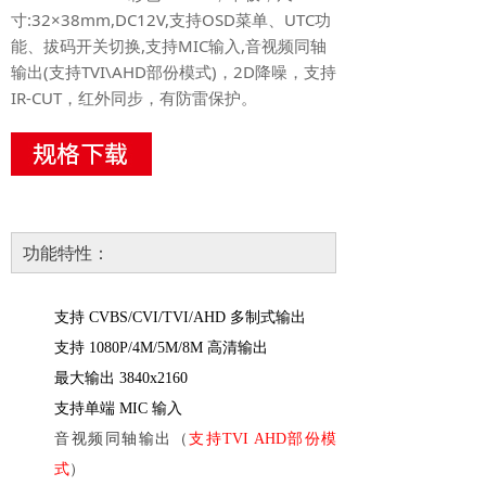
寸:32×38mm,DC12V,支持OSD菜单、UTC功
能、拔码开关切换,支持MIC输入,音视频同轴
输出(支持TVI\AHD部份模式)，2D降噪，支持
IR-CUT，红外同步，有防雷保护。
功能特性：
支持
CVBS/CVI/TVI/AHD 多制式输出
支持
1080P/4M/5M/8M 高清输出
最大输出
3840x2160
支持单端
MIC 输入
音视频同轴输出（
支持
TVI AHD部份模
式
）