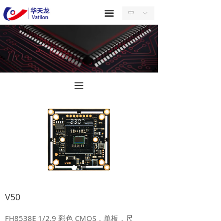
首页
끀
中
ꀅ
关于我们
产品中心
服务中心
끀
新闻中心
合作中心
联系我们
V50
FH8538E 1/2.9 彩色 CMOS，单板，尺