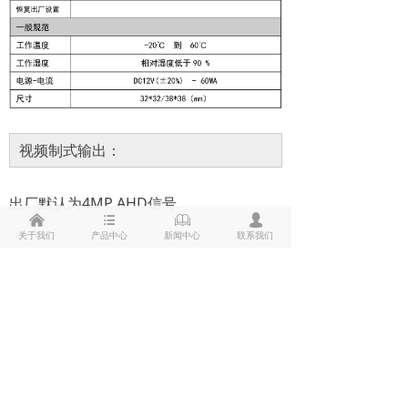
视频制式输出：
出厂默认为4MP AHD信号
낀
뀑
ꁡ
넙
关于我们
产品中心
新闻中心
联系我们
拔码线控切换制式：