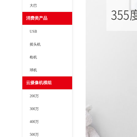
大巴
消费类产品
USB
摇头机
枪机
球机
云摄像机模组
200万
300万
400万
500万