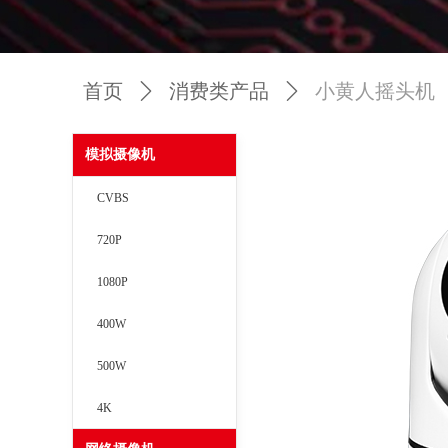
首页
ꄲ
消费类产品
ꄲ
小黄人摇头机
模拟摄像机
CVBS
720P
1080P
400W
500W
4K