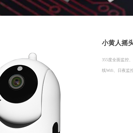
小黄人摇
355度全面监控
线Wifi、日夜