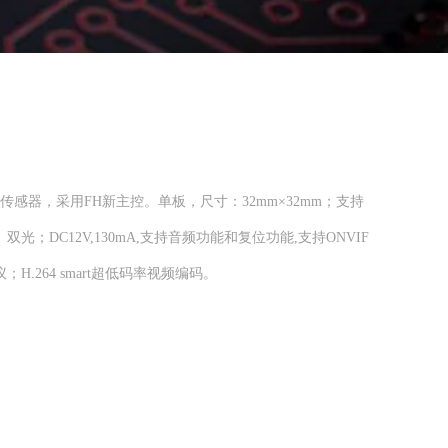
OS传感器，采用FH新主控。单板，尺寸：32mm×32mm；支持
光；DC12V,130mA,支持音频功能和复位功能,支持ONVIF
H.264 smart超低码率视频编码。