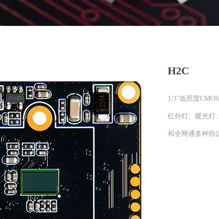
H2C
1/3"低照度CM
红外灯、暖光灯、双
和全网通多种协议；