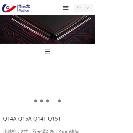
首页
끀
中
ꀅ
关于我们
产品中心
服务中心
끀
新闻中心
合作中心
联系我们
Q14A Q15A Q14T Q15T
小球机，2寸，双光源灯板，4mm镜头