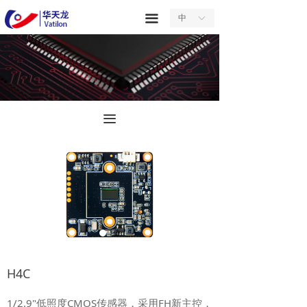
首页
끀
中
ꀅ
关于我们
产品中心
服务中心
끀
新闻中心
合作中心
联系我们
H4C
1/2.9"低照度CMOS传感器，采用FH新主控，