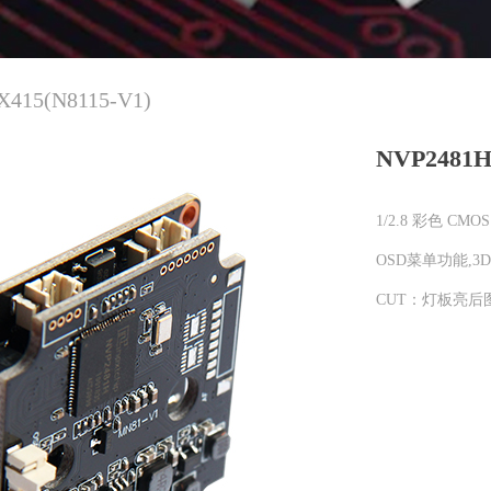
415(N8115-V1)
NVP2481H
1/2.8 彩色 CM
OSD菜单功能,3
CUT：灯板亮