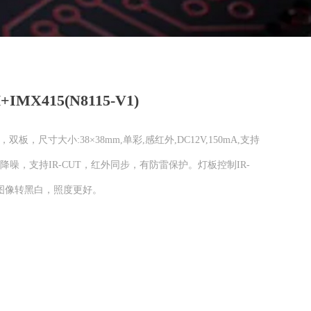
+IMX415(N8115-V1)
OS，双板，尺寸大小:38×38mm,单彩,感红外,DC12V,150mA,支持
D降噪，支持IR-CUT，红外同步，有防雷保护。灯板控制IR-
后图像转黑白，照度更好。