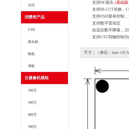
支持
DC
镜头
(
基础版
大巴
支持
IR-CUT
切换，
C
支持
OSD
菜单控制，
消费类产品
支持数字宽动态
USB
自适应数字降噪，
2
支持
UTC
同轴控制功
摇头机
尺寸：（单位：mm /±0.3
枪机
球机
云摄像机模组
200万
300万
400万
500万