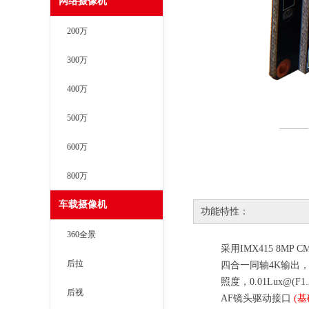
网络摄像机
200万
300万
400万
500万
600万
800万
车载摄像机
功能特性：
360全景
采用
IMX415
8MP C
后拉
四合一同轴
4K
输出
照度，
0.01Lux@(F1
后视
AF
镜头驱动接口
(
基