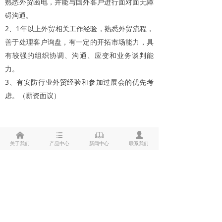
熟悉外贸函电，并能与国外客户进行面对面无障
碍沟通。
2、1年以上外贸相关工作经验，熟悉外贸流程，
善于处理客户询盘，有一定的开拓市场能力，具
有较强的组织协调、沟通、应变和业务谈判能
力。
3、有安防行业外贸经验和参加过展会的优先考
虑。（薪资面议）
낀
뀑
ꁡ
넙
关于我们
产品中心
新闻中心
联系我们
上一篇：
无
ꄴ
下一篇：
无
ꄲ