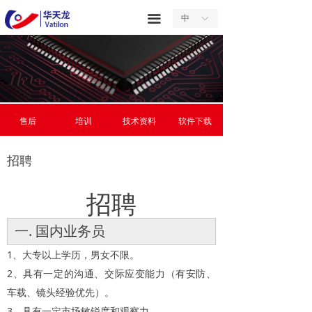
首页
끀
中
ꀅ
关于我们
产品中心
服务中心
售后
培训
技术资料
软件下载
新闻中心
招聘
合作中心
招聘
联系我们
一. 国内业务员
1、大专以上学历，男女不限。
2、具有一定的沟通、交际应变能力（有安防、
车载、镜头经验优先）。
3、具有一定市场敏锐度和观察力。