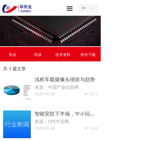
首页
끀
中
ꀅ
关于我们
产品中心
服务中心
售后
培训
技术资料
软件下载
新闻中心
共
3
篇文章
合作中心
浅析车载摄像头现状与趋势
来源：中国产业信息网
联系我们
2020-06-30
1675
넶
智能安防下半场，中小玩家如何找到市场新机？
来源：CPS中安网
2020-06-30
1428
넶